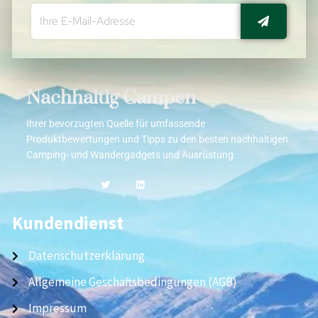
Nachhaltig Campen
Ihrer bevorzugten Quelle für umfassende
Produktbewertungen und Tipps zu den besten nachhaltigen
Camping- und Wandergadgets und Ausrüstung.
Kundendienst
Datenschutzerklärung
Allgemeine Geschäftsbedingungen (AGB)
Impressum