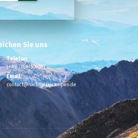
eichen Sie uns
Telefon
(+49)17647309209
Email
contact@nachhaltigcampen.de