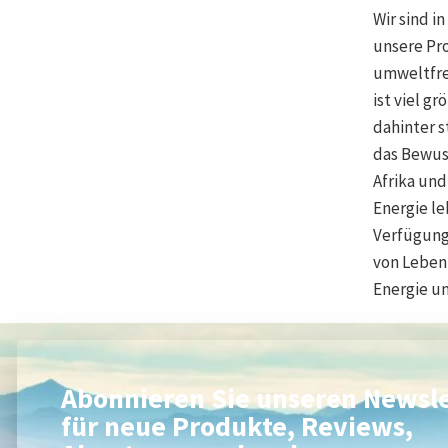
Wir sind i
unsere Pr
umweltfre
ist viel g
dahinter 
das Bewus
Afrika und
Energie le
Verfügung,
von Leben 
Energie un
Abonnieren Sie unseren Newsle
für neue Produkte, Reviews,