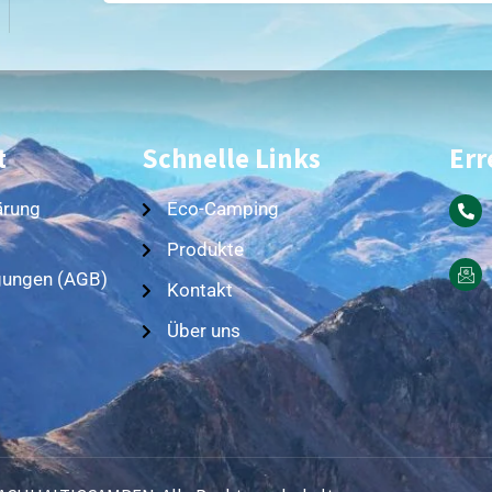
t
Schnelle Links
Err
ärung
Eco-Camping
Produkte
gungen (AGB)
Kontakt
Über uns