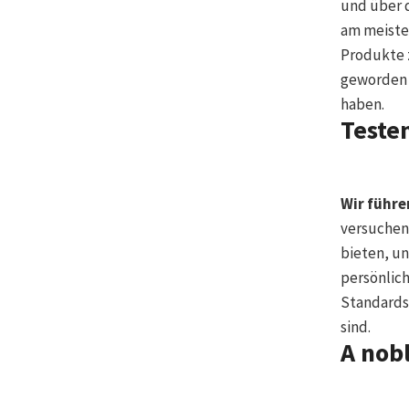
und über d
am meiste
Produkte z
geworden 
haben.
Teste
Wir führe
versuchen
bieten, un
persönlic
Standards
sind.
A nob