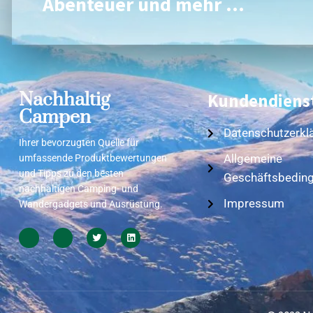
Abenteuer und mehr ...
Nachhaltig
Kundendiens
Campen
Datenschutzerkl
Ihrer bevorzugten Quelle für
Allgemeine
umfassende Produktbewertungen
und Tipps zu den besten
Geschäftsbedin
nachhaltigen Camping- und
Impressum
Wandergadgets und Ausrüstung.