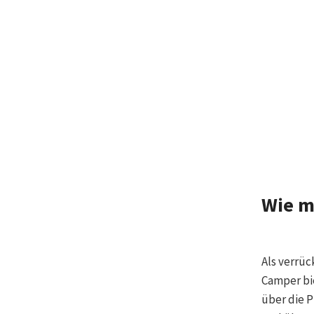
Wie m
Als verrüc
Camper bi
über die 