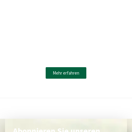
machen sollten, sondern auch eine Möglichkeit bieten,
einen positiven Einfluss auf die Welt zu haben. Durch den
Einsatz von umweltfreundlichen Produkten und
Technologien können wir unsere Reisen und
Campingausflüge nachhaltiger gestalten und gleichzeitig
dazu beitragen, die Lebensqualität von Menschen
weltweit zu verbessern.
Mehr erfahren
Abonnieren Sie unseren