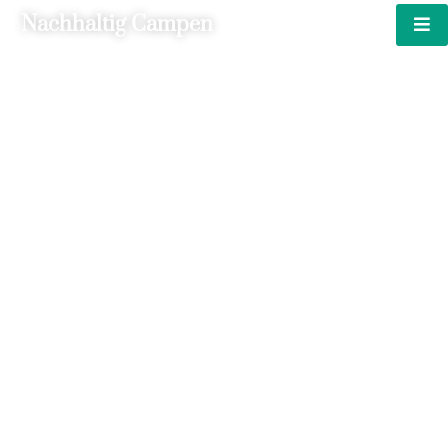
Nachhaltig Campen
Entdecke Die Welt
Und Campe Auf
Nachhaltige Art Und
Weise
Entdecken Sie die Faszination des
nachhaltigen Campens, verbinden Sie
Abenteuer mit Umweltbewusstsein und
erleben Sie die Natur in ihrer reinsten
Form.