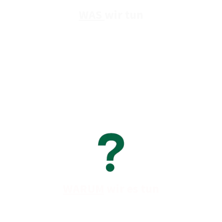
WAS
wir tun
Wir möchten unsere langjährige Erfahrung nutzen, um Sie
dazu zu inspirieren, einen umweltfreundlichen Lebensstil
zu wählen. Gleichzeitig möchten wir Sie dazu befähigen,
Produkte mit Vertrauen auszuwählen, indem wir sie
sorgfältig testen, überprüfen und vergleichen, um Ihnen
die Kaufentscheidung zu erleichtern.
WARUM
wir es tun
Wir glauben, dass Reisen und Camping nicht nur Spaß