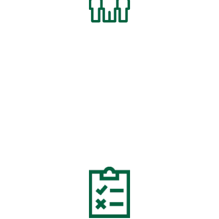
WER
wir sind
Wir teilen Ihre Leidenschaft für Reisen und Camping und
verfügen über 20 Jahre Erfahrung aus der ganzen Welt.
Unser Ziel ist es, Ihnen nicht nur die besten Produkte und
Ausrüstungen anbieten, sondern auch Bildung und
Informationen anzubieten, die Ihre Reise oder Ihr
Camping-Erlebnis angenehmer, einfacher und
unterhaltsamer machen werden.