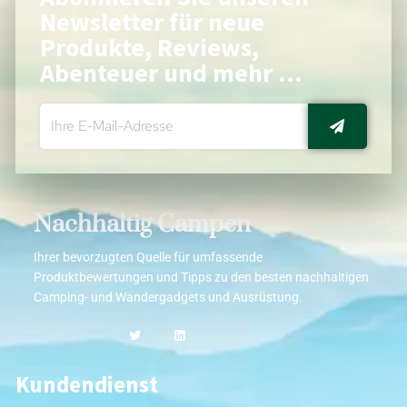
Newsletter für neue
Produkte, Reviews,
Abenteuer und mehr ...
Nachhaltig Campen
Ihrer bevorzugten Quelle für umfassende
Produktbewertungen und Tipps zu den besten nachhaltigen
Camping- und Wandergadgets und Ausrüstung.
Kundendienst