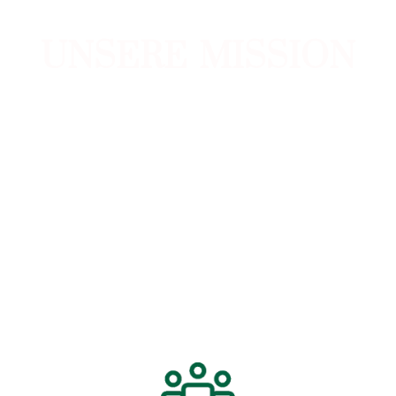
UNSERE MISSION
Wir streben danach, Ihre bevorzugte Anlaufstelle für
umfassende und tiefgehende Bildung und Artikel über die
besten umweltfreundlichen Camping-, Wander- und Off-
Grid-Ausrüstungen zu sein. Unser Ziel ist es nicht nur, Ihnen
bei informierten Kaufentscheidungen zu helfen, sondern
auch Sie zu inspirieren, nachhaltige Praktiken zu
übernehmen, die zu einer erneuerbaren Zukunft für die
Gesundheit und das Wohlbefinden der Umwelt und aller
Menschen beitragen werden.