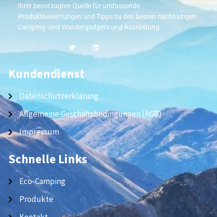
Ihrer bevorzugten Quelle für umfassende
Produktbewertungen und Tipps zu den besten nachhaltigen
Camping- und Wandergadgets und Ausrüstung.
Kundendienst
Datenschutzerklärung
Allgemeine Geschäftsbedingungen (AGB)
Impressum
Schnelle Links
Eco-Camping
Produkte