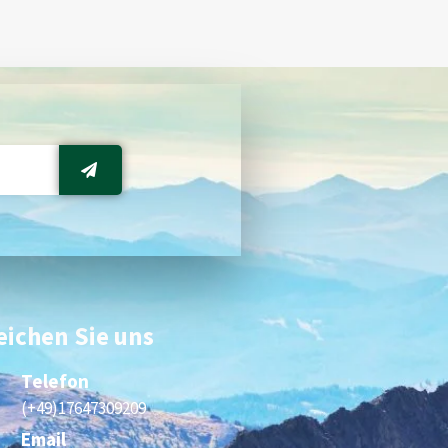
eichen Sie uns
Telefon
(+49)17647309209
Email