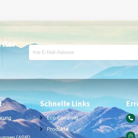
tter
t
Schnelle Links
Err
ärung
Eco-Camping
Produkte
gungen (AGB)