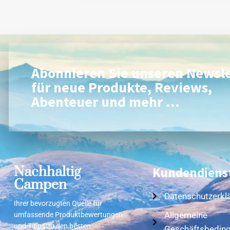
Abonnieren Sie unseren Newsle
für neue Produkte, Reviews,
Abenteuer und mehr ...
Nachhaltig
Kundendiens
Campen
Datenschutzerkl
Ihrer bevorzugten Quelle für
Allgemeine
umfassende Produktbewertungen
und Tipps zu den besten
Geschäftsbedin