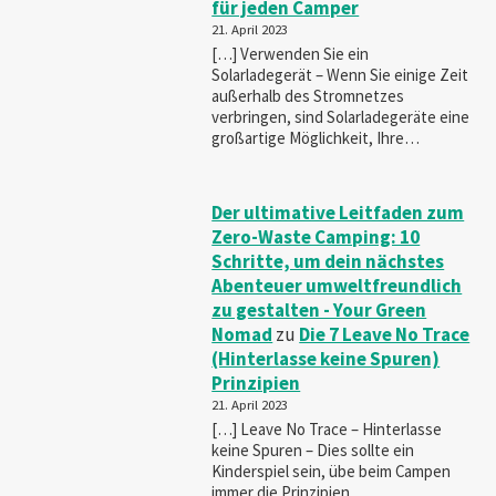
für jeden Camper
21. April 2023
[…] Verwenden Sie ein
Solarladegerät – Wenn Sie einige Zeit
außerhalb des Stromnetzes
verbringen, sind Solarladegeräte eine
großartige Möglichkeit, Ihre…
Der ultimative Leitfaden zum
Zero-Waste Camping: 10
Schritte, um dein nächstes
Abenteuer umweltfreundlich
zu gestalten - Your Green
Nomad
zu
Die 7 Leave No Trace
(Hinterlasse keine Spuren)
Prinzipien
21. April 2023
[…] Leave No Trace – Hinterlasse
keine Spuren – Dies sollte ein
Kinderspiel sein, übe beim Campen
immer die Prinzipien…