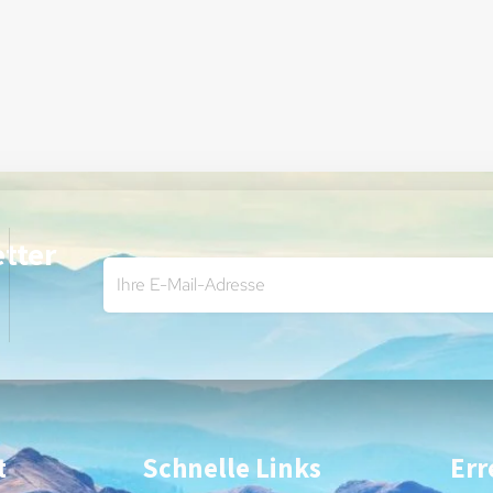
tter
t
Schnelle Links
Err